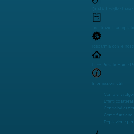
Qual'è il miglior Lase
Test trova il tuo epilat
Risparmia con le nost
Luce Pulsata Home P
Informazioni utili
Come si svolgon
Effetti collaterali
Controindicazio
Come funziona 
Depilazione pe