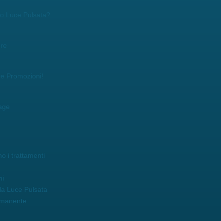
r o Luce Pulsata?
ore
re Promozioni!
age
o i trattamenti
ni
la Luce Pulsata
rmanente