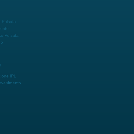
 Pulsata
mento
ce Pulsata
so
e
zione IPL
iovanimento