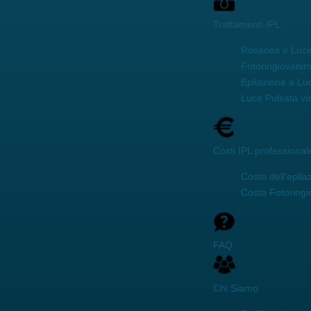
Trattamenti IPL
Rosacea e Luce
Fotoringiovani
Epilazione a Lu
Luce Pulsata vi
Costi IPL professional
Costo dell'epila
Costo Fotoring
FAQ
Chi Siamo