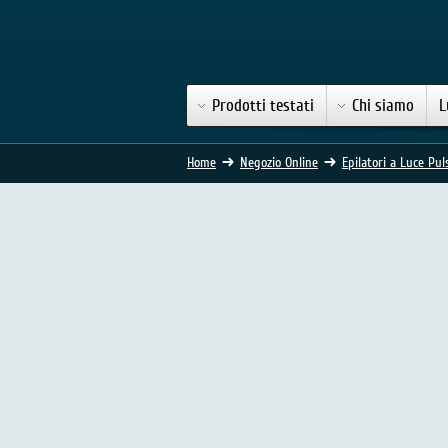
Prodotti testati
Chi siamo
L
Home
Negozio Online
Epilatori a Luce Pul
Epilatore Silk'n Pro 2016 
(472 Voti)