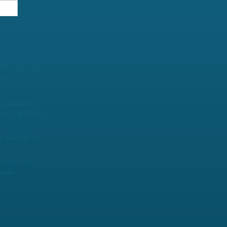
 Pulsata e Laser
ambio
a casa tua !
ore Silk Epil by
o Silk Epil by
della Pelle
sori