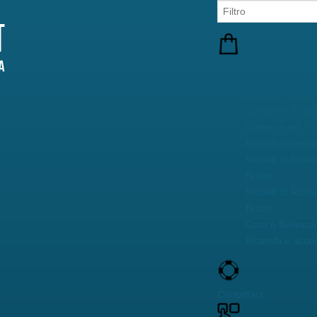
Prodotti testati
Epilatori a Luce
Lampade di ric
Creme e gel
Radiofrequenza 
Modelli di Epilat
Braun
Modelli di Rasoi
Braun
Cura e Bellezza 
Ricambi e acces
Contattaci