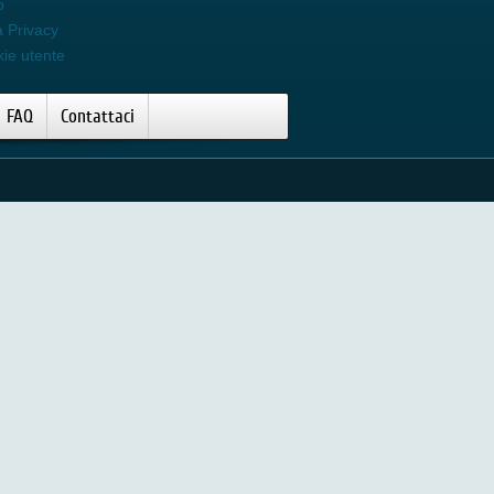
o
a Privacy
kie utente
FAQ
Contattaci
Video Silk'n Pro