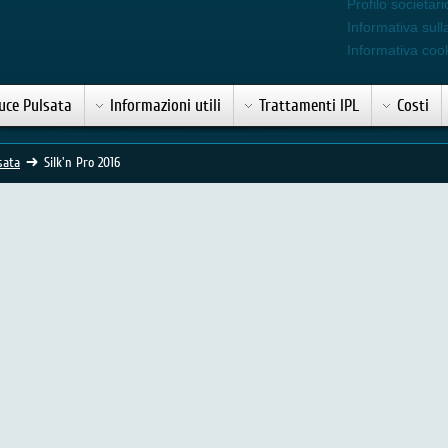
Profilo societari
Informativa sull
Informativa coo
uce Pulsata
Informazioni utili
Trattamenti IPL
Costi
sata
Silk'n Pro 2016
- versione Base ed XL
In evidenza