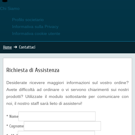
Chi Siamo
Profilo societario
Informativa sulla Privacy
Informativa cookie utente
Home
Contattaci
Richiesta di Assistenza
Desiderate ricevere maggiori informazioni sul vostro ordine?
Avete difficoltà ad ordinare o vi servono chiarimenti sui nostri
prodotti? Utilizzate il modulo sottostante per comunicare con
noi, il nostro staff sarà lieto di assistervi!
* Nome
* Cognome