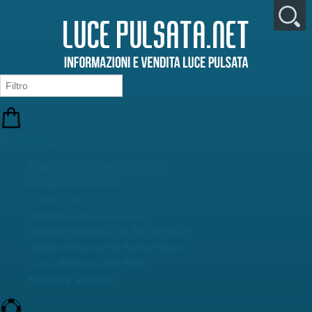
Prodotti testati
Epilatori a Luce Pulsata e Laser
Lampade di ricambio
Creme e gel
Radiofrequenza a casa tua !
Modelli di Epilatore Silk Epil by Braun
Modelli di Rasoio Silk Epil by Braun
Cura e Bellezza della Pelle
Ricambi e accessori