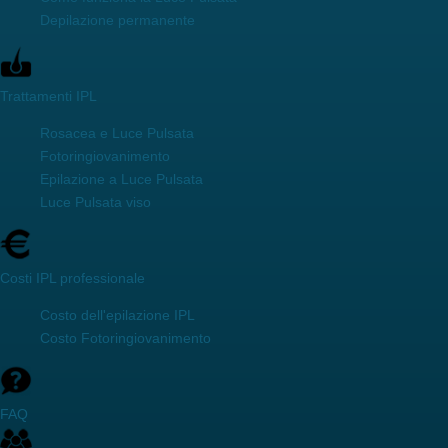
Depilazione permanente
Trattamenti IPL
Rosacea e Luce Pulsata
Fotoringiovanimento
Epilazione a Luce Pulsata
Luce Pulsata viso
Costi IPL professionale
Costo dell'epilazione IPL
Costo Fotoringiovanimento
FAQ