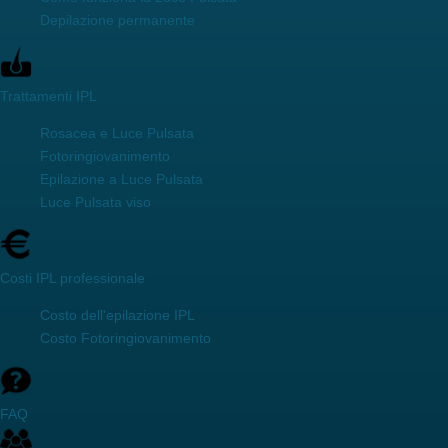
Depilazione permanente
Trattamenti IPL
Rosacea e Luce Pulsata
Fotoringiovanimento
Epilazione a Luce Pulsata
Luce Pulsata viso
Costi IPL professionale
Costo dell'epilazione IPL
Costo Fotoringiovanimento
FAQ