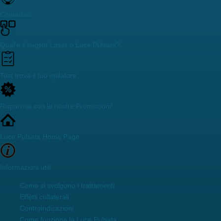
Contattaci
Qual'è il miglior Laser o Luce Pulsata?
Test trova il tuo epilatore
Risparmia con le nostre Promozioni!
Luce Pulsata Home Page
Informazioni utili
Come si svolgono i trattamenti
Effetti collaterali
Controindicazioni
Come funziona la Luce Pulsata