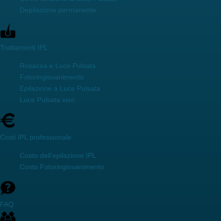
Depilazione permanente
Trattamenti IPL
Rosacea e Luce Pulsata
Fotoringiovanimento
Epilazione a Luce Pulsata
Luce Pulsata viso
Costi IPL professionale
Costo dell'epilazione IPL
Costo Fotoringiovanimento
FAQ