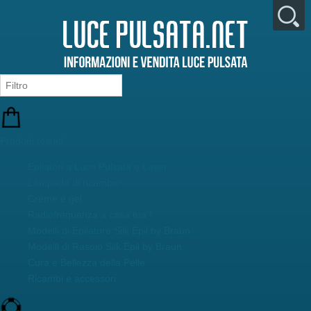
Prodotti testati
Epilatori a Luce Pulsata e Laser
Lampade di ricambio
Creme e gel
Radiofrequenza a casa tua !
Modelli di Epilatore Silk Epil by Braun
Modelli di Rasoio Silk Epil by Braun
Cura e Bellezza della Pelle
Ricambi e accessori