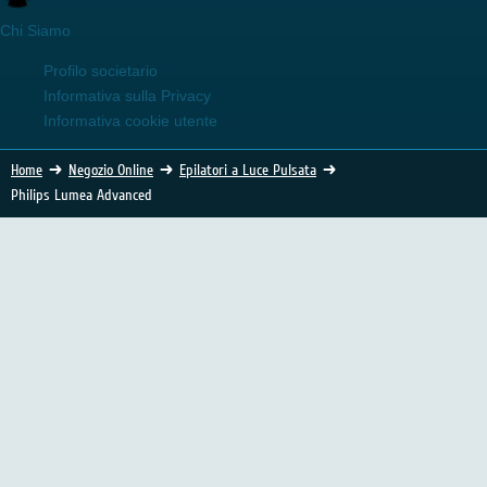
Chi Siamo
Profilo societario
Informativa sulla Privacy
Informativa cookie utente
Home
Negozio Online
Epilatori a Luce Pulsata
Philips Lumea Advanced
Epilatore Philips Lumea Essential SC1996 &
Advanced SC1997
(86 Voti)