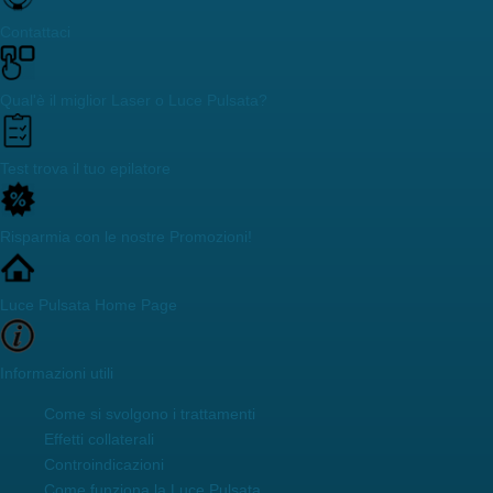
Contattaci
Qual'è il miglior Laser o Luce Pulsata?
Test trova il tuo epilatore
Risparmia con le nostre Promozioni!
Luce Pulsata Home Page
Informazioni utili
Come si svolgono i trattamenti
Effetti collaterali
Controindicazioni
Come funziona la Luce Pulsata